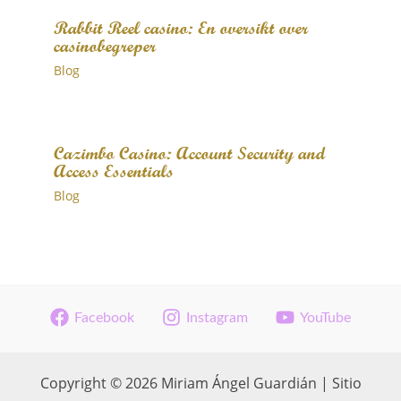
Rabbit Reel casino: En oversikt over
casinobegreper
Blog
Cazimbo Casino: Account Security and
Access Essentials
Blog
Facebook
Instagram
YouTube
Copyright © 2026 Miriam Ángel Guardián | Sitio