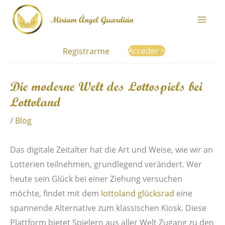
Ir
Miriam Ángel Guardián
al
contenido
Acceder >
Registrarme
Die moderne Welt des Lottospiels bei
Lottoland
/
Blog
Das digitale Zeitalter hat die Art und Weise, wie wir an
Lotterien teilnehmen, grundlegend verändert. Wer
heute sein Glück bei einer Ziehung versuchen
möchte, findet mit dem
lottoland glücksrad
eine
spannende Alternative zum klassischen Kiosk. Diese
Plattform bietet Spielern aus aller Welt Zugang zu den