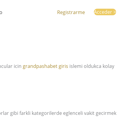
Acceder >
o
Registrarme
ncular icin
grandpashabet giris
islemi oldukca kolay
rlar gibi farkli kategorilerde eglenceli vakit gecirmek