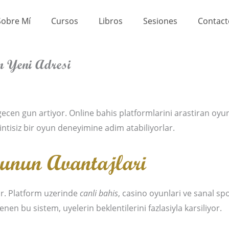
Sobre Mí
Cursos
Libros
Sesiones
Contact
 Yeni Adresi
gecen gun artiyor. Online bahis platformlarini arastiran oyu
intisiz bir oyun deneyimine adim atabiliyorlar.
unun Avantajlari
or. Platform uzerinde
canli bahis
, casino oyunlari ve sanal spo
n bu sistem, uyelerin beklentilerini fazlasiyla karsiliyor.