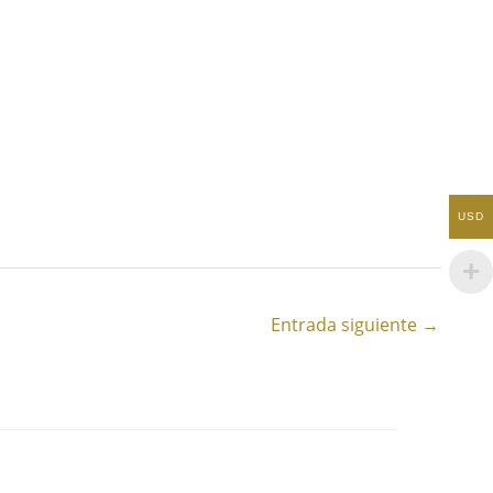
USD
Entrada siguiente
→