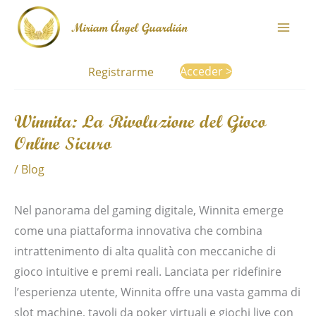
Ir
Miriam Ángel Guardián
al
contenido
Acceder >
Registrarme
Winnita: La Rivoluzione del Gioco
Online Sicuro
/
Blog
Nel panorama del gaming digitale, Winnita emerge
come una piattaforma innovativa che combina
intrattenimento di alta qualità con meccaniche di
gioco intuitive e premi reali. Lanciata per ridefinire
l’esperienza utente, Winnita offre una vasta gamma di
slot machine, tavoli da poker virtuali e giochi live con