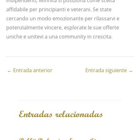
indipendenti, Winnita si posiziona come scelta
affidabile per principianti e veterani. Se state
cercando un modo emozionante per rilassarvi e
potenzialmente vincere, esplorate le sue offerte
uniche e unitevi a una community in crescita.
←
Entrada anterior
Entrada siguiente
→
Entradas relacionadas