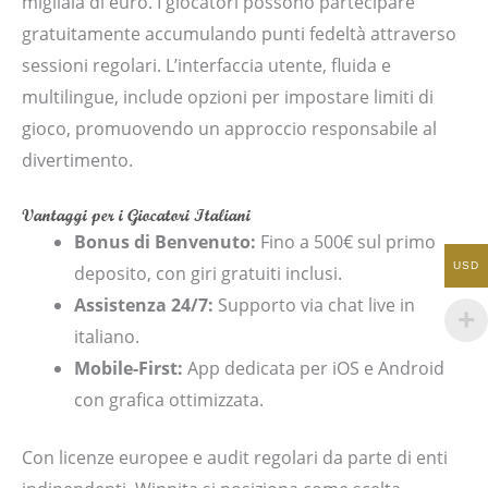
migliaia di euro. I giocatori possono partecipare
gratuitamente accumulando punti fedeltà attraverso
sessioni regolari. L’interfaccia utente, fluida e
multilingue, include opzioni per impostare limiti di
gioco, promuovendo un approccio responsabile al
divertimento.
Vantaggi per i Giocatori Italiani
Bonus di Benvenuto:
Fino a 500€ sul primo
USD
deposito, con giri gratuiti inclusi.
Assistenza 24/7:
Supporto via chat live in
italiano.
Mobile-First:
App dedicata per iOS e Android
con grafica ottimizzata.
Con licenze europee e audit regolari da parte di enti