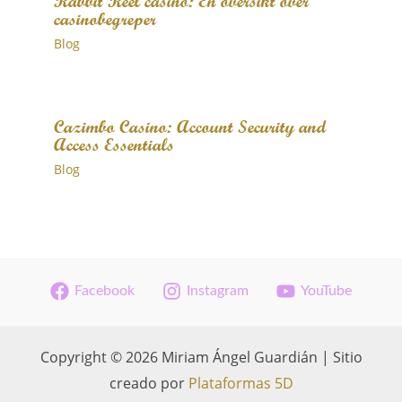
Rabbit Reel casino: En oversikt over
casinobegreper
Blog
Cazimbo Casino: Account Security and
Access Essentials
Blog
Facebook
Instagram
YouTube
Copyright © 2026 Miriam Ángel Guardián | Sitio
creado por
Plataformas 5D