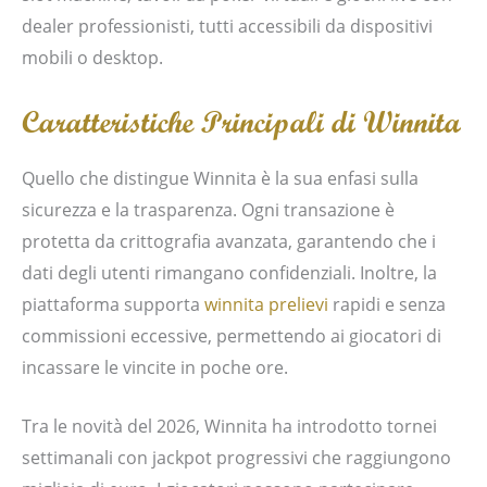
dealer professionisti, tutti accessibili da dispositivi
mobili o desktop.
Caratteristiche Principali di Winnita
Quello che distingue Winnita è la sua enfasi sulla
sicurezza e la trasparenza. Ogni transazione è
protetta da crittografia avanzata, garantendo che i
dati degli utenti rimangano confidenziali. Inoltre, la
piattaforma supporta
winnita prelievi
rapidi e senza
commissioni eccessive, permettendo ai giocatori di
incassare le vincite in poche ore.
Tra le novità del 2026, Winnita ha introdotto tornei
settimanali con jackpot progressivi che raggiungono