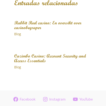
Entradas relacionadas
Rabbit Reel casino: En oversikt over
casinobegreper
Blog
Cazimbo Casino: Account Security and
Access Essentials
Blog
Facebook
Instagram
YouTube