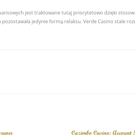
nansowych jest traktowane tutaj priorytetowo dzięki stos
pozostawała jedynie formą relaksu. Verde Casino stale rozw
greper
Cazimbo Casino: Account S