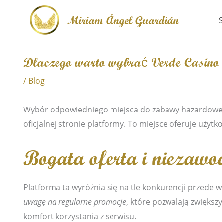
Ir
Miriam Ángel Guardián
al
contenido
Dlaczego warto wybrać Verde Casino
/
Blog
Wybór odpowiedniego miejsca do zabawy hazardowej o
oficjalnej stronie platformy. To miejsce oferuje uży
Bogata oferta i niezawo
Platforma ta wyróżnia się na tle konkurencji przed
uwagę na regularne promocje
, które pozwalają zwiększ
komfort korzystania z serwisu.