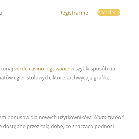
Acceder >
o
Registrarme
ykonaj
verde casino logowanie
w szybki sposób na
atów i gier stołowych, które zachwycają grafiką.
temem bonusów dla nowych użytkowników.
Warto zwrócić
zne dostępne przez całą dobę, co znacząco podnosi