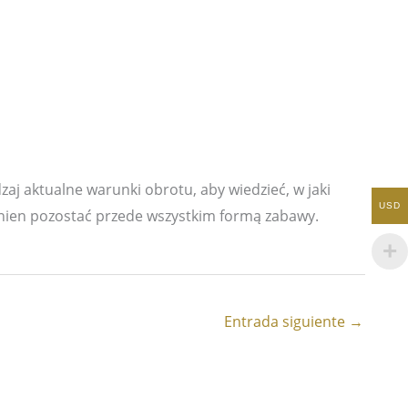
j aktualne warunki obrotu, aby wiedzieć, w jaki
USD
inien pozostać przede wszystkim formą zabawy.
Entrada siguiente
→