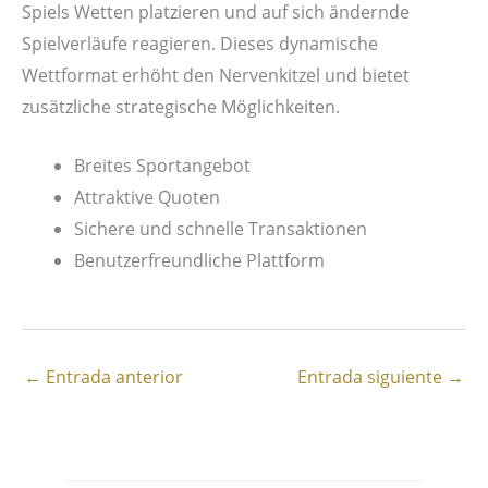
Spiels Wetten platzieren und auf sich ändernde
Spielverläufe reagieren. Dieses dynamische
Wettformat erhöht den Nervenkitzel und bietet
zusätzliche strategische Möglichkeiten.
Breites Sportangebot
Attraktive Quoten
Sichere und schnelle Transaktionen
Benutzerfreundliche Plattform
←
Entrada anterior
Entrada siguiente
→