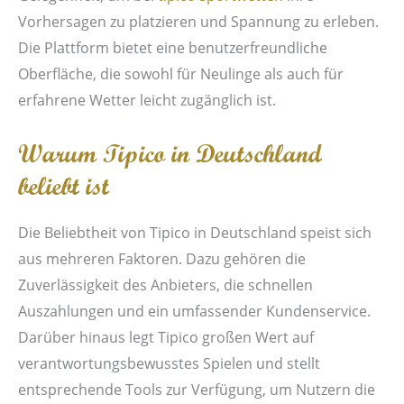
Vorhersagen zu platzieren und Spannung zu erleben.
Die Plattform bietet eine benutzerfreundliche
Oberfläche, die sowohl für Neulinge als auch für
erfahrene Wetter leicht zugänglich ist.
Warum Tipico in Deutschland
beliebt ist
Die Beliebtheit von Tipico in Deutschland speist sich
aus mehreren Faktoren. Dazu gehören die
Zuverlässigkeit des Anbieters, die schnellen
Auszahlungen und ein umfassender Kundenservice.
Darüber hinaus legt Tipico großen Wert auf
verantwortungsbewusstes Spielen und stellt
entsprechende Tools zur Verfügung, um Nutzern die