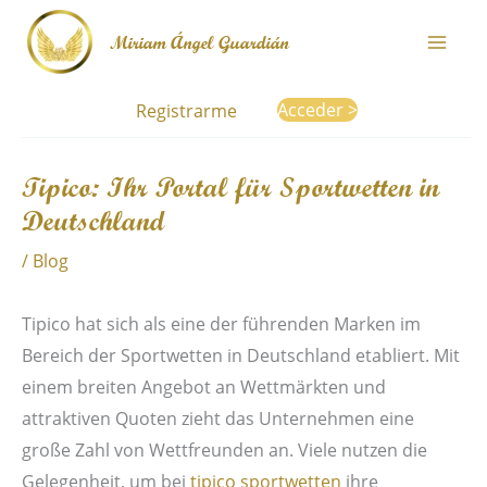
Ir
Miriam Ángel Guardián
al
contenido
Acceder >
Registrarme
Tipico: Ihr Portal für Sportwetten in
Deutschland
/
Blog
Tipico hat sich als eine der führenden Marken im
Bereich der Sportwetten in Deutschland etabliert. Mit
einem breiten Angebot an Wettmärkten und
attraktiven Quoten zieht das Unternehmen eine
große Zahl von Wettfreunden an. Viele nutzen die
Gelegenheit, um bei
tipico sportwetten
ihre