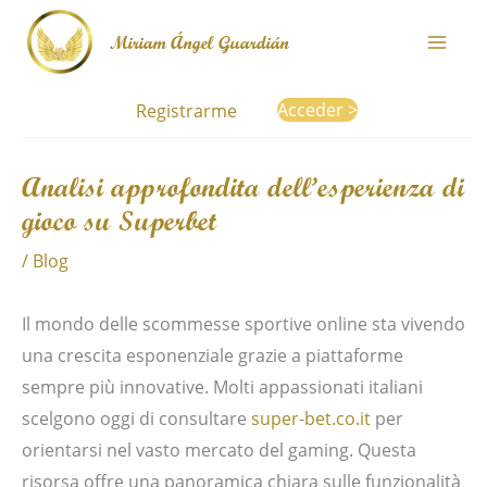
Ir
Miriam Ángel Guardián
al
contenido
Acceder >
Registrarme
Analisi approfondita dell’esperienza di
gioco su Superbet
/
Blog
Il mondo delle scommesse sportive online sta vivendo
una crescita esponenziale grazie a piattaforme
sempre più innovative. Molti appassionati italiani
scelgono oggi di consultare
super-bet.co.it
per
orientarsi nel vasto mercato del gaming. Questa
risorsa offre una panoramica chiara sulle funzionalità