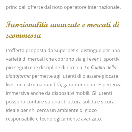
principali offerte dal noto operatore internazionale.
Funzionalità avanzate e mercati di
scommessa
L’offerta proposta da Superbet si distingue per una
varietà di mercati che coprono sia gli eventi sportivi
più seguiti che discipline di nicchia.
La fluidità della
piattaforma
permette agli utenti di piazzare giocate
live con estrema rapidità, garantendo un’esperienza
immersiva anche da dispositivi mobili. Gli utenti
possono contare su una struttura solida e sicura,
ideale per chi cerca un ambiente di gioco
responsabile e tecnologicamente avanzato.