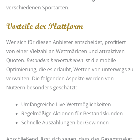
verschiedenen Sportarten.
Vorteile der Plattform
Wer sich für diesen Anbieter entscheidet, profitiert
von einer Vielzahl an Wettmärkten und attraktiven
Quoten.
Besonders hervorzuheben
ist die mobile
Optimierung, die es erlaubt, Wetten von unterwegs zu
verwalten. Die folgenden Aspekte werden von
Nutzern besonders geschätzt:
Umfangreiche Live-Wettmöglichkeiten
Regelmäßige Aktionen für Bestandskunden
Schnelle Auszahlungen bei Gewinnen
Abschließend lässt sich sagen, dass das Gesamtpaket