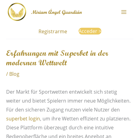
Ir
Miriam Ángel Guardián
al
contenido
Acceder >
Registrarme
Erfahrungen mit Superbet in der
modernen Wettwelt
/
Blog
Der Markt für Sportwetten entwickelt sich stetig
weiter und bietet Spielern immer neue Möglichkeiten.
Für den sicheren Zugang nutzen viele Nutzer den
superbet login
, um ihre Wetten effizient zu platzieren.
Diese Plattform überzeugt durch eine intuitive
Bedienoberfläche und ein breites Angebot an