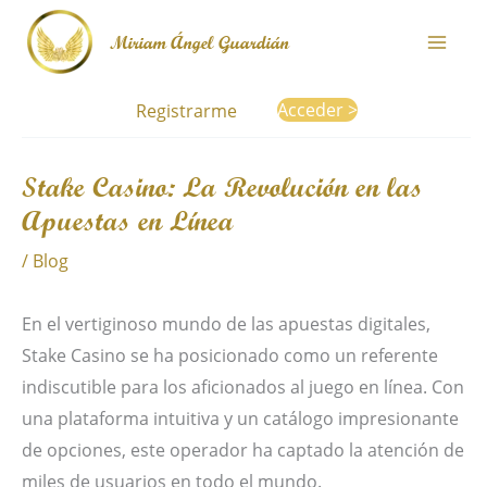
Ir
Miriam Ángel Guardián
al
contenido
Acceder >
Registrarme
Stake Casino: La Revolución en las
Apuestas en Línea
/
Blog
En el vertiginoso mundo de las apuestas digitales,
Stake Casino se ha posicionado como un referente
indiscutible para los aficionados al juego en línea. Con
una plataforma intuitiva y un catálogo impresionante
de opciones, este operador ha captado la atención de
miles de usuarios en todo el mundo.