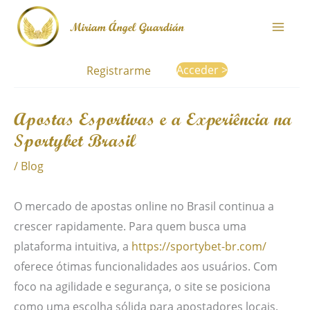
Ir
Miriam Ángel Guardián
al
contenido
Acceder >
Registrarme
Apostas Esportivas e a Experiência na
Sportybet Brasil
/
Blog
O mercado de apostas online no Brasil continua a
crescer rapidamente. Para quem busca uma
plataforma intuitiva, a
https://sportybet-br.com/
oferece ótimas funcionalidades aos usuários. Com
foco na agilidade e segurança, o site se posiciona
como uma escolha sólida para apostadores locais.