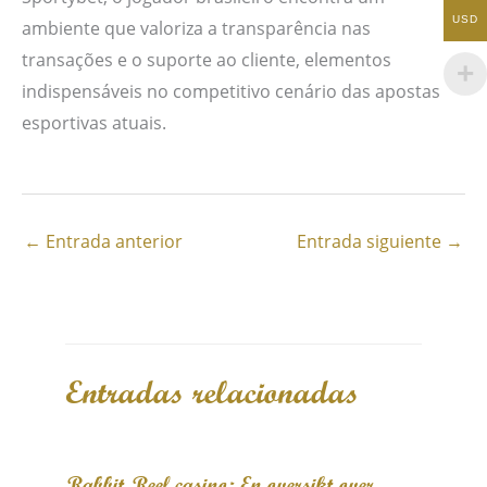
USD
ambiente que valoriza a transparência nas
transações e o suporte ao cliente, elementos
indispensáveis no competitivo cenário das apostas
esportivas atuais.
←
Entrada anterior
Entrada siguiente
→
Entradas relacionadas
Rabbit Reel casino: En oversikt over