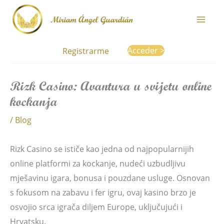
Ir
Miriam Ángel Guardián
al
contenido
Acceder >
Registrarme
Rizk Casino: Avantura u svijetu online
kockanja
/
Blog
Rizk Casino se ističe kao jedna od najpopularnijih
online platformi za kockanje, nudeći uzbudljivu
mješavinu igara, bonusa i pouzdane usluge. Osnovan
s fokusom na zabavu i fer igru, ovaj kasino brzo je
osvojio srca igrača diljem Europe, uključujući i
Hrvatsku.