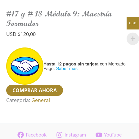
#17 y # 18 Módulo 9: Maestría
Formador
USD
USD $
120,00
Hasta 12 pagos sin tarjeta
con Mercado
Pago.
Saber más
#17
COMPRAR AHORA
y
Categoría:
General
#
18
Módulo
9:
Facebook
Instagram
YouTube