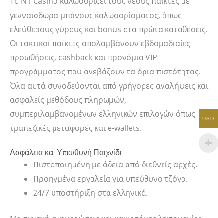
Το N1 Casino καλωσορίζει τους νέους παίκτες με
γενναιόδωρα μπόνους καλωσορίσματος, όπως
ελεύθερους γύρους και bonus στα πρώτα καταθέσεις.
Οι τακτικοί παίκτες απολαμβάνουν εβδομαδιαίες
προωθήσεις, cashback και προνόμια VIP
προγράμματος που ανεβάζουν τα όρια πιστότητας.
Όλα αυτά συνοδεύονται από γρήγορες αναλήψεις και
ασφαλείς μεθόδους πληρωμών,
συμπεριλαμβανομένων ελληνικών επιλογών όπως
USD
τραπεζικές μεταφορές και e-wallets.
Ασφάλεια και Υπευθυνή Παιχνίδι
Πιστοποιημένη με άδεια από διεθνείς αρχές.
Προηγμένα εργαλεία για υπεύθυνο τζόγo.
24/7 υποστήριξη στα ελληνικά.