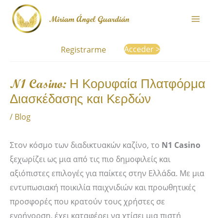
Ir
Miriam Ángel Guardián
al
contenido
Acceder >
Registrarme
N1 Casino: Η Κορυφαία Πλατφόρμα
Διασκέδασης και Κερδών
/
Blog
Στον κόσμο των διαδικτυακών καζίνο, το
N1 Casino
ξεχωρίζει ως μια από τις πιο δημοφιλείς και
αξιόπιστες επιλογές για παίκτες στην Ελλάδα. Με μια
εντυπωσιακή ποικιλία παιχνιδιών και προωθητικές
προσφορές που κρατούν τους χρήστες σε
εγρήγορση, έχει καταφέρει να χτίσει μια πιστή