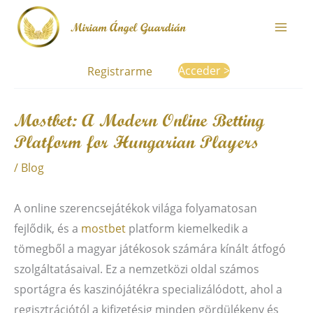
Ir
Miriam Ángel Guardián
al
contenido
Acceder >
Registrarme
Mostbet: A Modern Online Betting
Platform for Hungarian Players
/
Blog
A online szerencsejátékok világa folyamatosan
fejlődik, és a
mostbet
platform kiemelkedik a
tömegből a magyar játékosok számára kínált átfogó
szolgáltatásaival. Ez a nemzetközi oldal számos
sportágra és kaszinójátékra specializálódott, ahol a
regisztrációtól a kifizetésig minden gördülékeny és