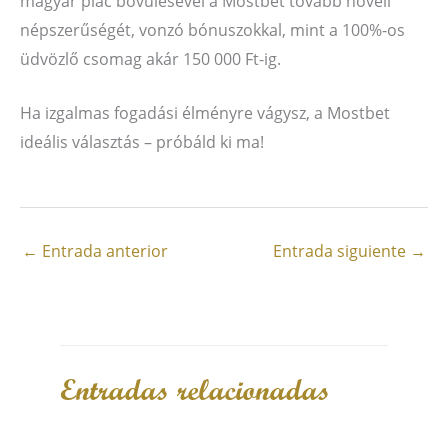
magyar piac bővülésével a Mostbet tovább növeli
népszerűségét, vonzó bónuszokkal, mint a 100%-os
üdvözlő csomag akár 150 000 Ft-ig.
Ha izgalmas fogadási élményre vágysz, a Mostbet
ideális választás – próbáld ki ma!
←
Entrada anterior
Entrada siguiente
→
Entradas relacionadas