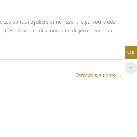
e. Les bonus reguliers enrichissent le parcours des
ur, c’est s’assurer des moments de jeu intenses au
USD
Entrada siguiente
→