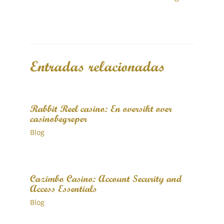
Entradas relacionadas
Rabbit Reel casino: En oversikt over
casinobegreper
Blog
Cazimbo Casino: Account Security and
Access Essentials
Blog