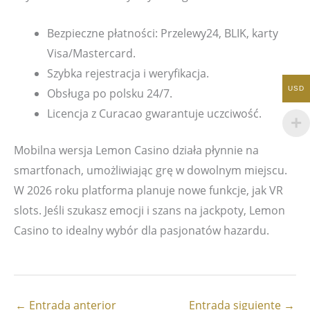
Bezpieczne płatności: Przelewy24, BLIK, karty
Visa/Mastercard.
Szybka rejestracja i weryfikacja.
USD
Obsługa po polsku 24/7.
Licencja z Curacao gwarantuje uczciwość.
Mobilna wersja Lemon Casino działa płynnie na
smartfonach, umożliwiając grę w dowolnym miejscu.
W 2026 roku platforma planuje nowe funkcje, jak VR
slots. Jeśli szukasz emocji i szans na jackpoty, Lemon
Casino to idealny wybór dla pasjonatów hazardu.
←
Entrada anterior
Entrada siguiente
→