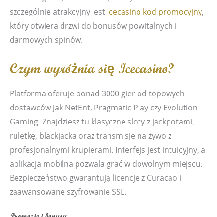
szczególnie atrakcyjny jest
icecasino kod promocyjny
,
który otwiera drzwi do bonusów powitalnych i
darmowych spinów.
Czym wyróżnia się Icecasino?
Platforma oferuje ponad 3000 gier od topowych
dostawców jak NetEnt, Pragmatic Play czy Evolution
Gaming. Znajdziesz tu klasyczne sloty z jackpotami,
ruletkę, blackjacka oraz transmisje na żywo z
profesjonalnymi krupierami. Interfejs jest intuicyjny, a
aplikacja mobilna pozwala grać w dowolnym miejscu.
Bezpieczeństwo gwarantują licencje z Curacao i
zaawansowane szyfrowanie SSL.
Promocje i bonusy