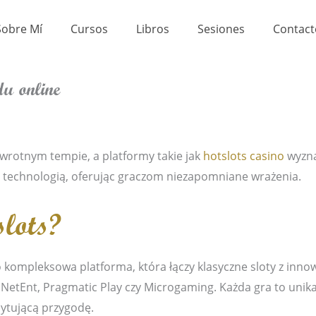
Sobre Mí
Cursos
Libros
Sesiones
Contact
u online
awrotnym tempie, a platformy takie jak
hotslots casino
wyzna
ną technologią, oferując graczom niezapomniane wrażenia.
lots?
to kompleksowa platforma, która łączy klasyczne sloty z in
NetEnt, Pragmatic Play czy Microgaming. Każda gra to unika
cytującą przygodę.