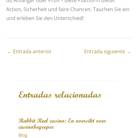
ob Anfänger oder Profi – diese Plattform bietet
Action, Sicherheit und faire Chancen. Tauchen Sie ein
und erleben Sie den Unterschied!
←
Entrada anterior
Entrada siguiente
→
Entradas relacionadas
Rabbit Reel casino: En oversikt over
casinobegreper
Blog