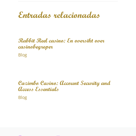
Entradas relacionadas
Rabbit Reel casino: En oversikt over
casinobegreper
Blog
Cazimbo Casino: Account Security and
Access Essentials
Blog