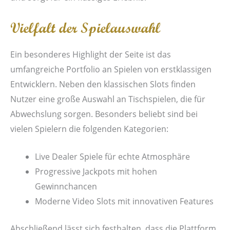
Vielfalt der Spielauswahl
Ein besonderes Highlight der Seite ist das
umfangreiche Portfolio an Spielen von erstklassigen
Entwicklern. Neben den klassischen Slots finden
Nutzer eine große Auswahl an Tischspielen, die für
Abwechslung sorgen. Besonders beliebt sind bei
vielen Spielern die folgenden Kategorien:
Live Dealer Spiele für echte Atmosphäre
Progressive Jackpots mit hohen
Gewinnchancen
Moderne Video Slots mit innovativen Features
Abschließend lässt sich festhalten, dass die Plattform