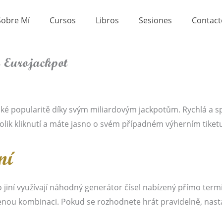
Sobre Mí
Cursos
Libros
Sesiones
Contact
e Eurojackpot
ské popularitě díky svým miliardovým jackpotům. Rychlá a s
několik kliknutí a máte jasno o svém případném výherním tiket
ní
mco jiní využívají náhodný generátor čísel nabízený přímo te
enou kombinaci. Pokud se rozhodnete hrát pravidelně, nastav