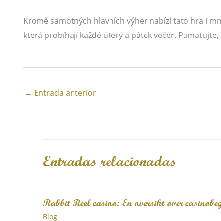
Kromě samotných hlavních výher nabízí tato hra i mno
která probíhají každé úterý a pátek večer. Pamatujte,
←
Entrada anterior
Entradas relacionadas
Rabbit Reel casino: En oversikt over casinobe
Blog