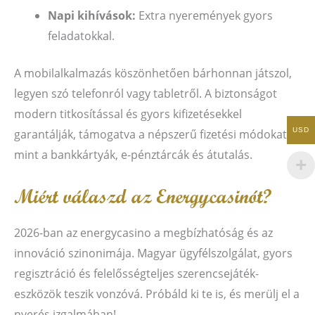
Napi kihívások:
Extra nyeremények gyors
feladatokkal.
A mobilalkalmazás köszönhetően bárhonnan játszol,
legyen szó telefonról vagy tabletről. A biztonságot
modern titkosítással és gyors kifizetésekkel
USD
garantálják, támogatva a népszerű fizetési módokat,
mint a bankkártyák, e-pénztárcák és átutalás.
Miért válaszd az Energycasinót?
2026-ban az energycasino a megbízhatóság és az
innováció szinonimája. Magyar ügyfélszolgálat, gyors
regisztráció és felelősségteljes szerencsejáték-
eszközök teszik vonzóvá. Próbáld ki te is, és merülj el a
nyerés izgalmában!