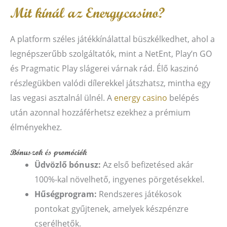
Mit kínál az Energycasino?
A platform széles játékkínálattal büszkélkedhet, ahol a
legnépszerűbb szolgáltatók, mint a NetEnt, Play’n GO
és Pragmatic Play slágerei várnak rád. Élő kaszinó
részlegükben valódi dílerekkel játszhatsz, mintha egy
las vegasi asztalnál ülnél. A
energy casino
belépés
után azonnal hozzáférhetsz ezekhez a prémium
élményekhez.
Bónuszok és promóciók
Üdvözlő bónusz:
Az első befizetésed akár
100%-kal növelhető, ingyenes pörgetésekkel.
Hűségprogram:
Rendszeres játékosok
pontokat gyűjtenek, amelyek készpénzre
cserélhetők.