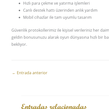
Hızlı para çekme ve yatırma işlemleri
Canlı destek hattı üzerinden anlık yardım
Mobil cihazlar ile tam uyumlu tasarım
Güvenlik protokollerimiz ile kişisel verileriniz her d
geldin bonusunuzu alarak oyun dünyasına hızlı bir başla
bekliyor.
←
Entrada anterior
Entradas relacionadas