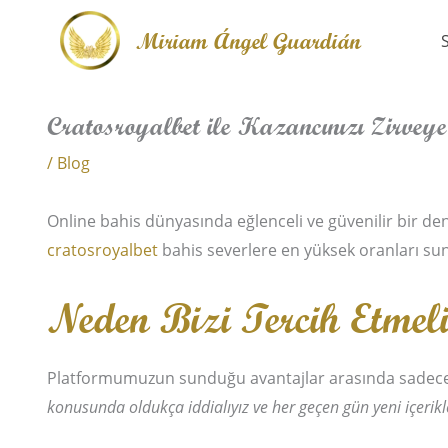
Ir
Miriam Ángel Guardián
al
contenido
Cratosroyalbet ile Kazancınızı Zirvey
/
Blog
Online bahis dünyasında eğlenceli ve güvenilir bir den
cratosroyalbet
bahis severlere en yüksek oranları sun
Neden Bizi Tercih Etmeli
Platformumuzun sunduğu avantajlar arasında sadece y
konusunda oldukça iddialıyız ve her geçen gün yeni içerikl