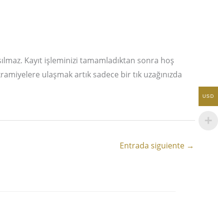
aşılmaz. Kayıt işleminizi tamamladıktan sonra hoş
ikramiyelere ulaşmak artık sadece bir tık uzağınızda
USD
Entrada siguiente
→