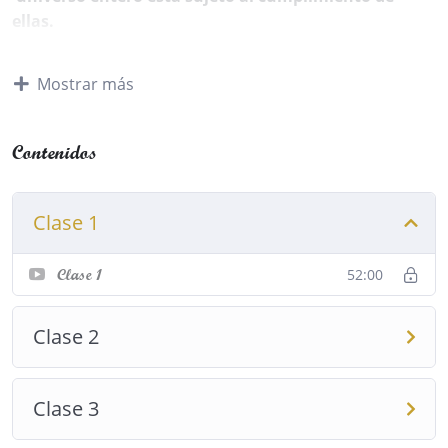
ellas.
Estamos en momentos de cambios trascendentales a
Mostrar más
nivel personal, grupal y planetario y es
imprescindible saber que el cosmos está regido por
leyes en cumplimiento del Plan Divino, nada es
librado al azar y el orden depende de su
cumplimiento.
Clase 1
Asimilar estas leyes y aplicarlas de forma correcta y
52:00
Clase 1
consciente, provocará un cambio trascendental a tu
vida y podrás encontrar la llave para que tus deseos
se hagan realidad, logrando todo aquello que
Clase 2
anheles.
Podrás atraer todo lo que vibre en consonancia
Clase 3
contigo, provocarás una transformación personal en