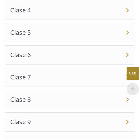
la manera de enfocar tu energía y tu actitud mutará
Clase 4
hacia formas más positivas, si de manera consciente
las utilizas.
Clase 5
Sin necesidad de muchas vueltas, ingresa gratis al
apasionante mundo de las 36 Leyes Universales que
rigen la vida en el Planeta Tierra.
Clase 6
Imperdible para el despertar de tu consciencia
adormecida.
USD
Clase 7
Entregado con amor y luz.
Clase 8
Miriam Ángel Guardián
Clase 9