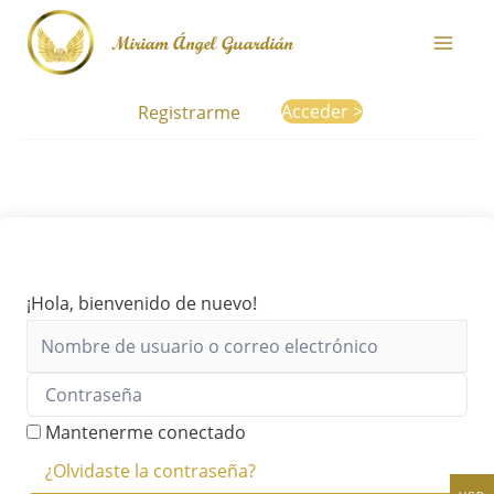
Ir
Miriam Ángel Guardián
al
contenido
Acceder >
Registrarme
¡Hola, bienvenido de nuevo!
Mantenerme conectado
¿Olvidaste la contraseña?