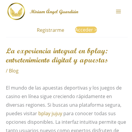
Ir
Miriam Ángel Guardián
al
contenido
Acceder >
Registrarme
La experiencia integral en bplay:
entretenimiento digital y apuestas
/
Blog
El mundo de las apuestas deportivas y los juegos de
casino en línea sigue creciendo rápidamente en
diversas regiones. Si buscas una plataforma segura,
puedes visitar
bplay jujuy
para conocer todas sus
opciones disponibles. La interfaz intuitiva permite que
tanto usuarios nuevos como expertos disfruten de