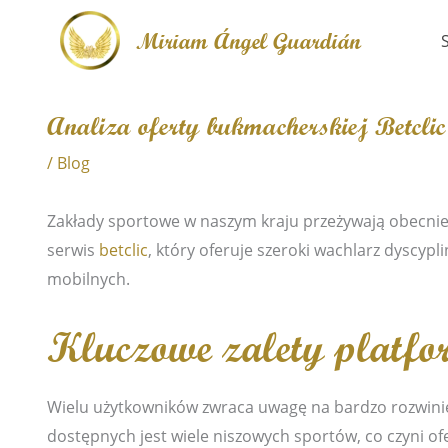
Ir
Miriam Ángel Guardián
al
contenido
Analiza oferty bukmacherskiej Betclic
/
Blog
Zakłady sportowe w naszym kraju przeżywają obecni
serwis
betclic
, który oferuje szeroki wachlarz dyscyp
mobilnych.
Kluczowe zalety platfo
Wielu użytkowników zwraca uwagę na bardzo rozwinięt
dostępnych jest wiele niszowych sportów, co czyni o