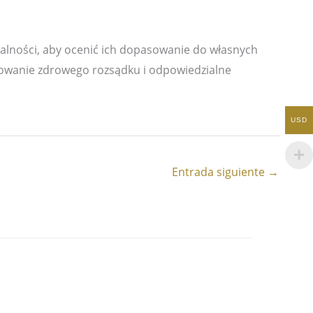
alności, aby ocenić ich dopasowanie do własnych
achowanie zdrowego rozsądku i odpowiedzialne
USD
Entrada siguiente
→