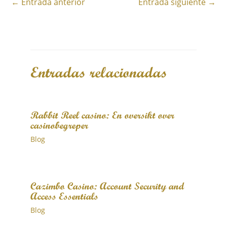
←
Entrada anterior
Entrada siguiente
→
Entradas relacionadas
Rabbit Reel casino: En oversikt over
casinobegreper
Blog
Cazimbo Casino: Account Security and
Access Essentials
Blog