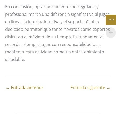
En conclusión, optar por un entorno regulado y
profesional marca una diferencia significativa al jugar
USD
en línea. La interfaz intuitiva y el soporte técnico
dedicado permiten que tanto novatos como expertos
disfruten al máximo de su tiempo. Es fundamental
recordar siempre jugar con responsabilidad para
mantener esta actividad como un entretenimiento
saludable.
←
Entrada anterior
Entrada siguiente
→