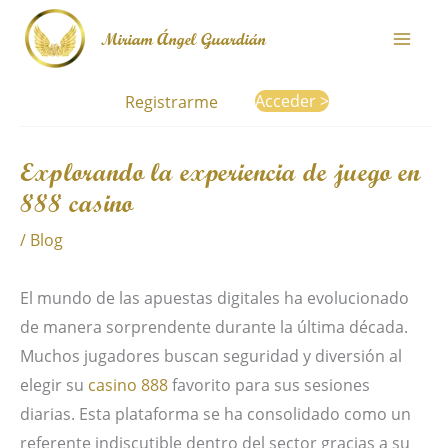
Ir
Miriam Ángel Guardián
al
contenido
Acceder >
Registrarme
Explorando la experiencia de juego en
888 casino
/
Blog
El mundo de las apuestas digitales ha evolucionado
de manera sorprendente durante la última década.
Muchos jugadores buscan seguridad y diversión al
elegir su
casino 888
favorito para sus sesiones
diarias. Esta plataforma se ha consolidado como un
referente indiscutible dentro del sector gracias a su