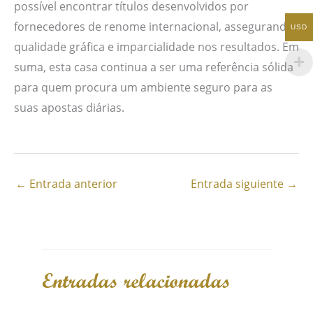
possível encontrar títulos desenvolvidos por
fornecedores de renome internacional, assegurando
USD
qualidade gráfica e imparcialidade nos resultados. Em
suma, esta casa continua a ser uma referência sólida
para quem procura um ambiente seguro para as
suas apostas diárias.
←
Entrada anterior
Entrada siguiente
→
Entradas relacionadas